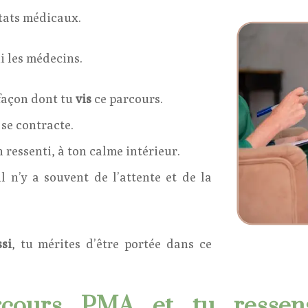
tats médicaux.
i les médecins.
façon dont tu
vis
ce parcours.
 se contracte.
n ressenti, à ton calme intérieur.
il n’y a souvent de l’attente et de la
ssi
, tu mérites d’être portée dans ce
ours PMA et tu ressens 