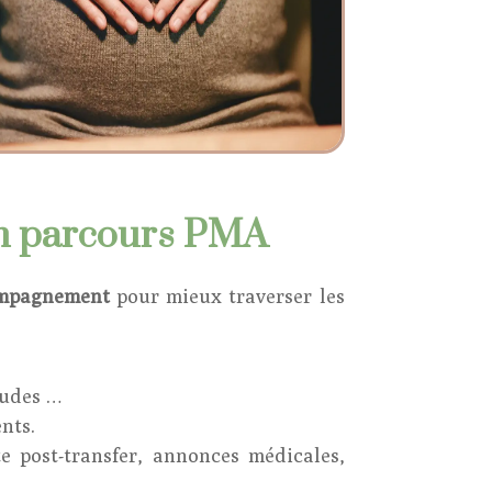
un parcours PMA
ompagnement
pour mieux traverser les
itudes …
nts.
te post-transfer, annonces médicales,