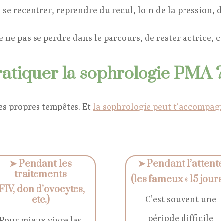
r, se recentrer, reprendre du recul, loin de la pression,
ne pas se perdre dans le parcours, de rester actrice, c
atiquer la sophrologie PMA 
es propres tempêtes. Et
la sophrologie peut t’accompag
➤
Pendant les
➤
Pendant l’attent
traitements
(les fameux « 15 jours
(FIV, don d’ovocytes,
etc.)
C’est souvent une
période difficile
Pour mieux vivre les