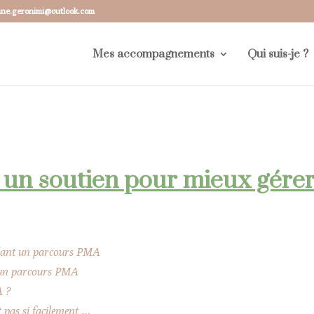
ane.geronimi@outlook.com
Mes accompagnements
Qui suis-je ?
:
un soutien pour mieux gérer
ndant un parcours PMA
s un parcours PMA
A ?
ît pas si facilement …